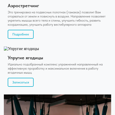
Аэростретчинг
Это тренировка на подвесных полотнах (гамаках) позволит Вам
оторваться от земли и повиснуть в воздухе. Направление позволяет
укрепить мышцы всего тела и спины, улучшить гибкость, развить
координацию, улучшить работу вестибулярного аппарата
Подробнее
Упругие ягодицы
Идеально подобранный комплекс упражнений направленный на
эффективную проработку и максимальное включения в работу
ягодичных мышц
Записаться