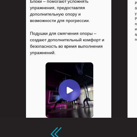
Блоки – помогают усложнять
Р
упражнения, предоставляя
б
дополнительную опору и
у
Р
возможности для прогрессии.
п
и
Подушки для смягчения опоры –
а
создают дополнительный комфорт и
п
безопасность во время выполнения
упражнений.