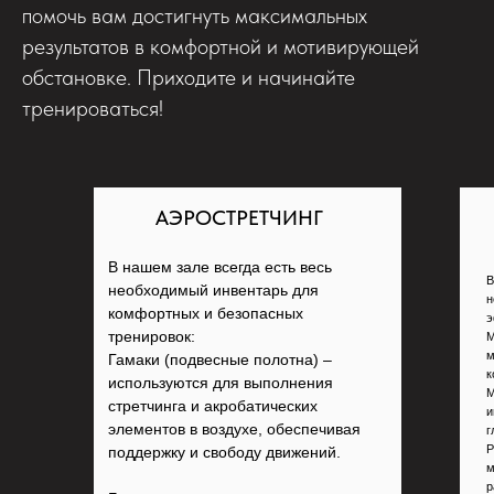
помочь вам достигнуть максимальных
результатов в комфортной и мотивирующей
обстановке. Приходите и начинайте
тренироваться!
АЭРОСТРЕТЧИНГ
В нашем зале всегда есть весь
В
необходимый инвентарь для
н
комфортных и безопасных
э
тренировок:
М
м
Гамаки (подвесные полотна) –
к
используются для выполнения
М
стретчинга и акробатических
и
элементов в воздухе, обеспечивая
г
Р
поддержку и свободу движений.
м
р