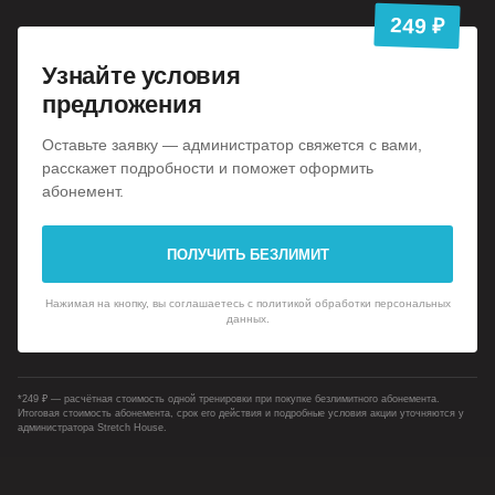
249 ₽
Узнайте условия
предложения
Оставьте заявку — администратор свяжется с вами,
расскажет подробности и поможет оформить
абонемент.
ПОЛУЧИТЬ БЕЗЛИМИТ
Нажимая на кнопку, вы соглашаетесь с политикой обработки персональных
данных.
*249 ₽ — расчётная стоимость одной тренировки при покупке безлимитного абонемента.
Итоговая стоимость абонемента, срок его действия и подробные условия акции уточняются у
администратора Stretch House.