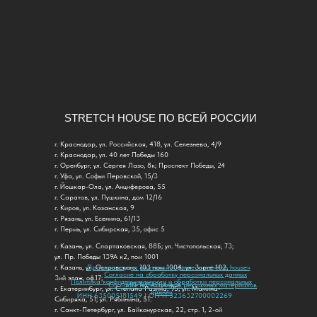
STRETCH HOUSE ПО ВСЕЙ РОССИИ
г. Краснодар, ул. Российская, 418, ул. Селезнева, 4/9
г. Краснодар, ул. 40 лет Победы 160
г. Оренбург, ул. Сергея Лазо, 8к; ​Проспект Победы, 24
г. Уфа, ул. Софьи Перовской, 15/3
г. Йошкар-Ола, ул. Анциферова, 55
г. Саратов, ул. Пушкина, дом 12/16
г. Киров, ул. Казанская, 9
г. Рязань, ул. Есенина, 61/13
г. Пермь, ул. Сибирская, 35, офис 5
г. Казань, ул. Спартаковская, 88Б; ул. Чистопольская, 73;
ул. Пр. Победы 139А к2, пом 1001
г. Казань, ул. Островского, 103 пом 1004; ул. Зорге 102,
Правила студии растяжки и фитнеса «stretch house»
Согласие на обработку персональных данных
3ий этаж, оф.17;
Политика конфиденциальности и обработки персональных
Согласие на получение рекламных материалов
ИП ТИТАЕВА А. К.
г. Екатеринбург, ул. Степана Разина, 95; ул. Мамина-
данных
ИНН 635005181549 | ОГРН 323632700002269
Сибиряка, 51; ул. Рябинина, 51.
г. Санкт-Петербург, ул. Байконурская, 22, стр. 1, 2-ой