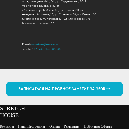
этаж, помещение 8-Н, 9-Н; ул. Студенческая, 26к1; ​
Архитектора Белова, 6 к2 ст1
г. Челябинск, ул. Бейвеля, 58; пр. Ленина, 63; ул.
Академика Макеева, 10; ул. Салютная, 10; пр. Ленина, 33
г. Калининград, ул. Челнокова, 1; ул. Клиническая, 77; ​
Космонавта Леонова, 47
E-mail:
stretchsmr@yandex.ru
Телефон:
+7‒987‒439‒85‒85
ЗАПИСАТЬСЯ НА ПРОБНОЕ ЗАНЯТИЕ ЗА 350₽
STRETCH
HOUSE
Контакты
Наши Программы
Оплата
Реквизиты
Публичная Оферта