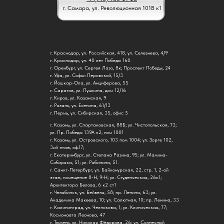
г. Самара, ул. Революционная 101В к1
г. Краснодар, ул. Российская, 418, ул. Селезнева, 4/9
г. Краснодар, ул. 40 лет Победы 160
г. Оренбург, ул. Сергея Лазо, 8к; ​Проспект Победы, 24
г. Уфа, ул. Софьи Перовской, 15/3
г. Йошкар-Ола, ул. Анциферова, 55
г. Саратов, ул. Пушкина, дом 12/16
г. Киров, ул. Казанская, 9
г. Рязань, ул. Есенина, 61/13
г. Пермь, ул. Сибирская, 35, офис 5
г. Казань, ул. Спартаковская, 88Б; ул. Чистопольская, 73;
ул. Пр. Победы 139А к2, пом 1001
г. Казань, ул. Островского, 103 пом 1004; ул. Зорге 102,
3ий этаж, оф.17;
г. Екатеринбург, ул. Степана Разина, 95; ул. Мамина-
Сибиряка, 51; ул. Рябинина, 51.
г. Санкт-Петербург, ул. Байконурская, 22, стр. 1, 2-ой
этаж, помещение 8-Н, 9-Н; ул. Студенческая, 26к1; ​
Архитектора Белова, 6 к2 ст1
г. Челябинск, ул. Бейвеля, 58; пр. Ленина, 63; ул.
Академика Макеева, 10; ул. Салютная, 10; пр. Ленина, 33
г. Калининград, ул. Челнокова, 1; ул. Клиническая, 77; ​
Космонавта Леонова, 47
г. Тюмень, ул. Николая Фёдорова, 26; ул. Солнечный