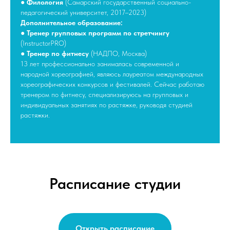
●
Филология
(Самарский государственный социально-
педагогический университет, 2017–2023)
Дополнительное образование:
●
Тренер групповых программ по стретчингу
(InstructorPRO)
●
Тренер по фитнесу
(НАДПО, Москва)
13 лет профессионально занималась современной и
народной хореографией, являюсь лауреатом международных
хореографических конкурсов и фестивалей. Сейчас работаю
тренером по фитнесу, специализируюсь на групповых и
индивидуальных занятиях по растяжке, руководя студией
растяжки.
Расписание студии
Открыть расписание